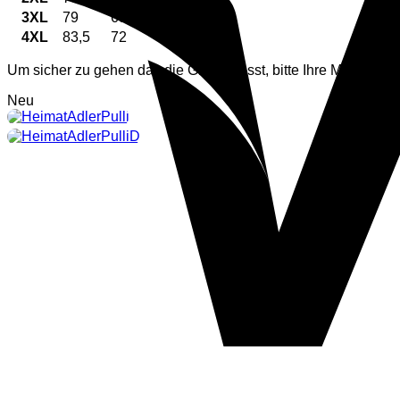
3XL
79
69
4XL
83,5
72
Um sicher zu gehen das die Größe passt, bitte Ihre Maße neh
Neu