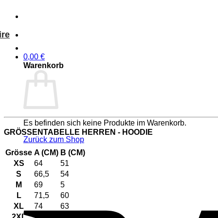
ire
0,00
€
Warenkorb
Es befinden sich keine Produkte im Warenkorb.
GRÖSSENTABELLE HERREN - HOODIE
Zurück zum Shop
Grösse
A (CM)
B (CM)
XS
64
51
S
66,5
54
M
69
5
L
71,5
60
XL
74
63
2XL
76,5
66