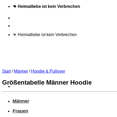
Zum
👊 Heimatliebe ist kein Verbrechen
Inhalt
springen
Schneller Versand
👊 Heimatliebe ist kein Verbrechen
Start
/
Männer
/
Hoodie & Pullover
Größentabelle Männer Hoodie
Männer
Frauen