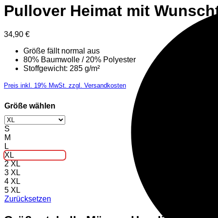
Pullover Heimat mit Wunsch
34,90
€
Größe fällt normal aus
80% Baumwolle / 20% Polyester
Stoffgewicht: 285 g/m²
Preis inkl. 19% MwSt. zzgl. Versandkosten
Größe wählen
S
M
L
XL
2 XL
3 XL
4 XL
5 XL
Zurücksetzen