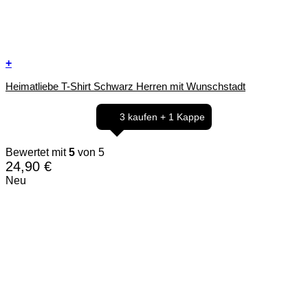
+
Dieses
Heimatliebe T-Shirt Schwarz Herren mit Wunschstadt
Produkt
weist
mehrere
3 kaufen + 1 Kappe
Varianten
auf.
Die
Bewertet mit
5
von 5
Optionen
24,90
€
können
Neu
auf
der
Produktseite
gewählt
werden