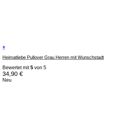
+
Dieses
Heimatliebe Pullover Grau Herren mit Wunschstadt
Produkt
weist
Bewertet mit
5
von 5
mehrere
34,90
€
Varianten
auf.
Neu
Die
Optionen
können
auf
der
Produktseite
gewählt
werden