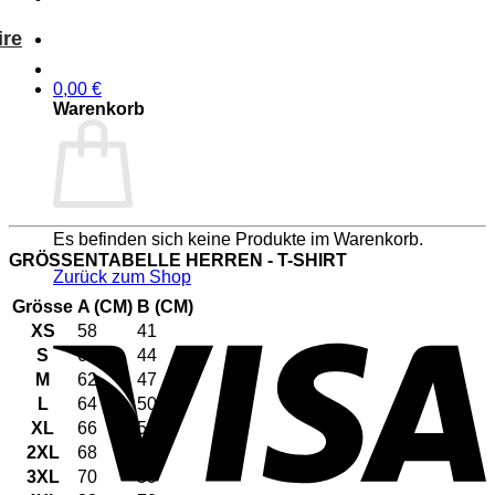
ire
0,00
€
Warenkorb
Es befinden sich keine Produkte im Warenkorb.
GRÖSSENTABELLE HERREN - T-SHIRT
Zurück zum Shop
Grösse
A (CM)
B (CM)
V
XS
58
41
S
60
44
M
62
47
L
64
50
XL
66
53
2XL
68
56
3XL
70
59