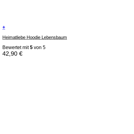
+
Dieses
Heimatliebe Hoodie Lebensbaum
Produkt
weist
Bewertet mit
5
von 5
mehrere
42,90
€
Varianten
auf.
Die
Optionen
können
auf
der
Produktseite
gewählt
werden