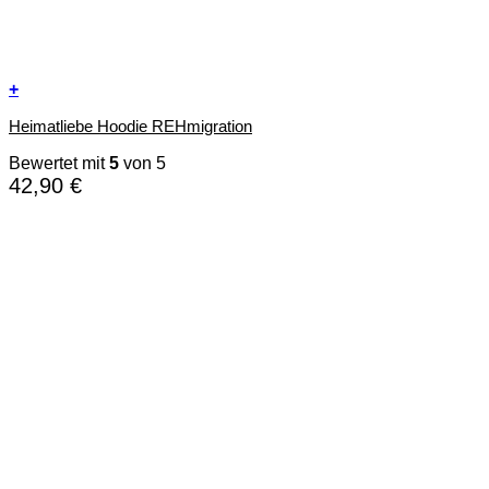
+
Dieses
Heimatliebe Hoodie REHmigration
Produkt
weist
Bewertet mit
5
von 5
mehrere
42,90
€
Varianten
auf.
Die
Optionen
können
auf
der
Produktseite
gewählt
werden