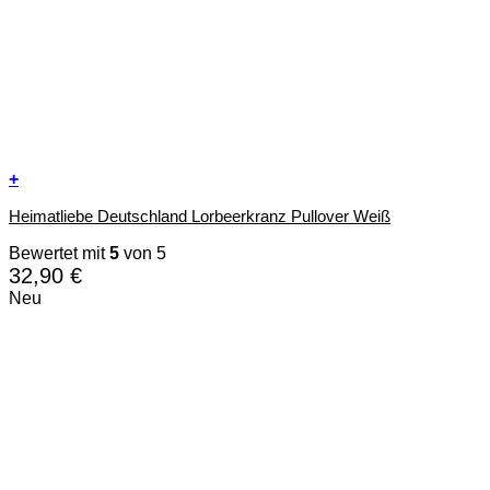
+
Dieses
Heimatliebe Deutschland Lorbeerkranz Pullover Weiß
Produkt
weist
Bewertet mit
5
von 5
mehrere
32,90
€
Varianten
auf.
Neu
Die
Optionen
können
auf
der
Produktseite
gewählt
werden