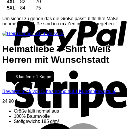
4XL
82
70
5XL
84
75
P
Um sicher zu gehen das die Größe passt, bitte Ihre Maße
nehmen. Alle Maße sind in cm / Zentimeter angegeben
Heimatliebe T-Shirt Weiß
Herren mit Wunschstadt
S
3 kaufen + 1 Kappe
Bewertet mit
5
von 5, basierend auf
1
Kundenbewertung
24,90
€
Größe fällt normal aus
100% Baumwolle
Stoffgewicht: 185 g/m²
M