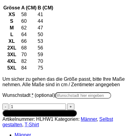
Grösse
A (CM)
B (CM)
XS
58
41
S
60
44
M
62
47
L
64
50
XL
66
53
2XL
68
56
3XL
70
59
4XL
82
70
5XL
84
75
Um sicher zu gehen das die Größe passt, bitte Ihre Maße
nehmen. Alle Maße sind in cm / Zentimeter angegeben
Wunschstadt
*
(optional)
Heimatliebe
T-
In den Warenkorb
Shirt
Artikelnummer:
HLHW1
Kategorien:
Männer
,
Selbst
Weiß
gestalten
,
T-Shirt
Herren
mit
Männer