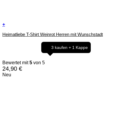
+
Dieses
Heimatliebe T-Shirt Weinrot Herren mit Wunschstadt
Produkt
weist
mehrere
3 kaufen + 1 Kappe
Varianten
auf.
Die
Bewertet mit
5
von 5
Optionen
24,90
€
können
Neu
auf
der
Produktseite
gewählt
werden