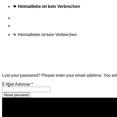
Zum
👊 Heimatliebe ist kein Verbrechen
Inhalt
springen
Schneller Versand
👊 Heimatliebe ist kein Verbrechen
Lost your password? Please enter your email address. You will
E-Mail Adresse
*
Reset password
Männer
Frauen