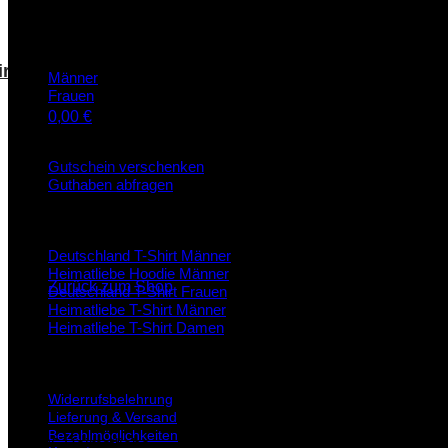
Selbst gestalten
ire
Männer
Frauen
0,00
€
Geschenkgutscheine
Warenkorb
Gutschein verschenken
Guthaben abfragen
Top Produkte
Es befinden sich keine Produkte im Warenkorb.
Deutschland T-Shirt Männer
Heimatliebe Hoodie Männer
Zurück zum Shop
Deutschland T-Shirt Frauen
Heimatliebe T-Shirt Männer
Heimatliebe T-Shirt Damen
Informationen
Widerrufsbelehrung
Lieferung & Versand
Bezahlmöglichkeiten
© 2026 Heimatliebe